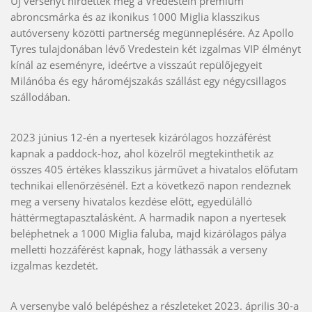
Új versenyt hirdettek meg a Vredestein prémium
abroncsmárka és az ikonikus 1000 Miglia klasszikus
autóverseny közötti partnerség megünneplésére. Az Apollo
Tyres tulajdonában lévő Vredestein két izgalmas VIP élményt
kínál az eseményre, ideértve a visszaút repülőjegyeit
Milánóba és egy hároméjszakás szállást egy négycsillagos
szállodában.
2023 június 12-én a nyertesek kizárólagos hozzáférést
kapnak a paddock-hoz, ahol közelről megtekinthetik az
összes 405 értékes klasszikus járművet a hivatalos előfutam
technikai ellenőrzésénél. Ezt a következő napon rendeznek
meg a verseny hivatalos kezdése előtt, egyedülálló
háttérmegtapasztalásként. A harmadik napon a nyertesek
beléphetnek a 1000 Miglia faluba, majd kizárólagos pálya
melletti hozzáférést kapnak, hogy láthassák a verseny
izgalmas kezdetét.
A versenybe való belépéshez a részleteket 2023. április 30-a