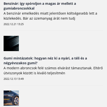
Benzinár: így spóroljon a magas ár mellett a
gumiabroncsokkal
A benzinár emelkedés miatt jelentősen költségesebb lett a
közlekedés. Bár az üzemanyag árát nem tudj
2022.12.21 13:25
Gumi mintázatok: hogyan néz ki a nyári, a téli és a
négyévszakos gumi?
A modern abroncsok felé számos elvárást támasztanak. Eltérő
útviszonyok között is kiváló teljesítmén
2022.12.13 13:49