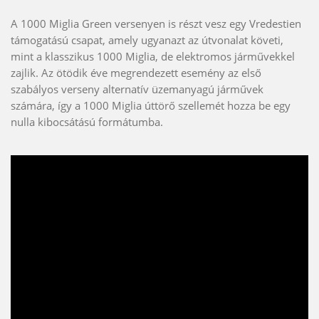
A 1000 Miglia Green versenyen is részt vesz egy Vredestien
támogatású csapat, amely ugyanazt az útvonalat követi,
mint a klasszikus 1000 Miglia, de elektromos járművekkel
zajlik. Az ötödik éve megrendezett esemény az első
szabályos verseny alternatív üzemanyagú járművek
számára, így a 1000 Miglia úttörő szellemét hozza be egy
nulla kibocsátású formátumba.