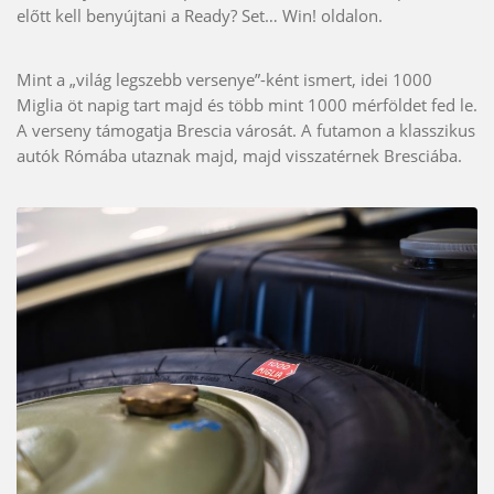
előtt kell benyújtani a Ready? Set… Win! oldalon.
Mint a „világ legszebb versenye”-ként ismert, idei 1000
Miglia öt napig tart majd és több mint 1000 mérföldet fed le.
A verseny támogatja Brescia városát. A futamon a klasszikus
autók Rómába utaznak majd, majd visszatérnek Bresciába.