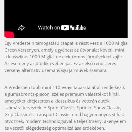
Egy Vredestein támogatású csapat is részt vesz a 1000 Miglia
Green versenyen, amely ugyanazt az útvonalat követi, mint
a klasszikus 1000 Miglia, de elektromos járművekkel zajlik.
Az esemény az ötödik évében jár. Ez az első rendszeres
verseny alternatív üzemanyagú járművek számára.
A Vredestien több mint 110 évnyi tapasztalattal rendelkezik
a gumiabroncs-piacon, széles prémium választékot kínál,
amelyeket kifejezetten a klasszikus és veterán autók
számára terveztek. A Sprint Classic, Sprint+, Snow Classic,
Grip Classic és Transport Classic mind hagyományos stílust
ötvöznek, modern technológiával a teljesítmény, akényelem
és vezetői elégedettség optimalizálása érdekében.